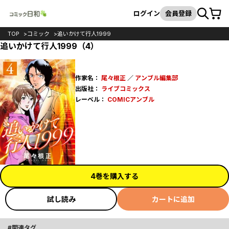
カート
検索
ログイン
会員登録
TOP
コミック
追いかけて行人1999
追いかけて行人1999（4）
作家名：
尾々根正
／
アンブル編集部
出版社：
ライブコミックス
レーベル：
COMICアンブル
4巻を購入する
試し読み
カートに追加
関連タグ