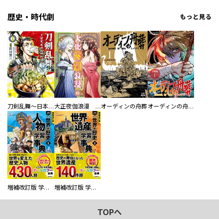
歴史・時代劇
もっと見る
刀剣乱舞～日本号つれづれ酒～
大正夜伽浪漫 －金曜日の花嫁—
オーディンの舟葬
オーディンの舟葬 分冊版
増補改訂版 学研まんが NEW世界の歴史 別巻 人物学習事典
増補改訂版 学研まんが NEW世界の歴史 別巻 世界遺産学習事典
TOPへ