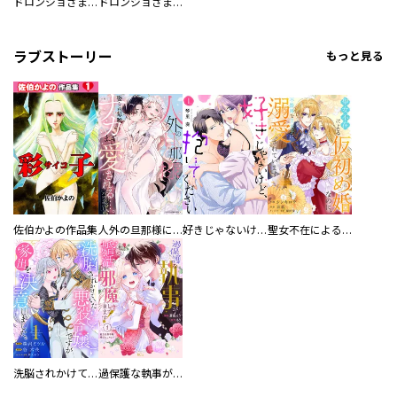
ドロンジョさまは転生しても悪役令嬢のままだった
ドロンジョさまは転生しても悪役令嬢のままだった【分冊版】
ラブストーリー
もっと見る
佐伯かよの作品集
人外の旦那様に娶られ毎晩ナカまで愛される…。アンソロジー
好きじゃないけど、抱いてください【電子単行本版／特典おまけ付き】
聖女不在による仮初め婚なのに、不器用な王太子に溺愛されています【電子単行本版／特典おまけ付き】
洗脳されかけていた悪役令嬢ですが家出を決意しました。【電子単行本版／特典おまけ付き】
過保護な執事が私の婚活を邪魔してきます！ 分冊版