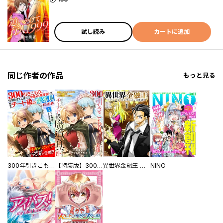
試し読み
カートに追加
同じ作者の作品
もっと見る
300年引きこもり、作り続けてしまった骨董品《魔導具》が、軒並みチート級の魔導具だった件
【特装版】300年引きこもり、作り続けてしまった骨董品《魔導具》が、軒並みチート級の魔導具だった件
異世界金融王 ～クローネ・ゴルディオンの覇道～
NINO