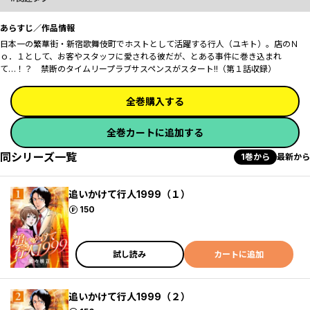
あらすじ／作品情報
日本一の繁華街・新宿歌舞伎町でホストとして活躍する行人（ユキト）。店のＮ
ｏ．１として、お客やスタッフに愛される彼だが、とある事件に巻き込まれ
て…！？ 禁断のタイムリープラブサスペンスがスタート!!（第１話収録）
全巻購入する
全巻カートに追加する
同シリーズ一覧
1巻から
最新から
追いかけて行人1999（１）
ポイント
150
試し読み
カートに追加
追いかけて行人1999（２）