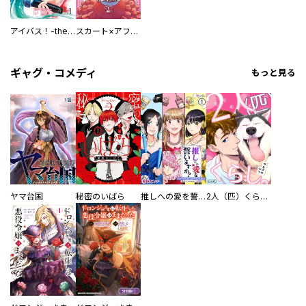
アイバス！-the idol buster-【合本版】
スカート×アフタースクール！【合本版】
ギャグ・コメディ
もっと見る
ヤマ台国
秘密のいばら
推しへの愛を誓いますか？～アラサー女子、推しは逃げぬが人生逃げる～
2人（匹）くらし。