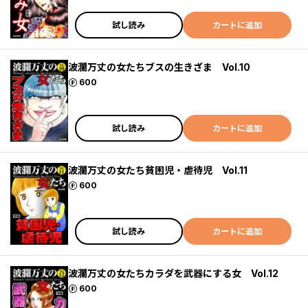
試し読み
カートに追加
波瀾万丈の女たちブスの生きざま Vol.10
ポイント
600
試し読み
カートに追加
波瀾万丈の女たち貧困児・虐待児 Vol.11
ポイント
600
試し読み
カートに追加
波瀾万丈の女たちカラダを武器にする女 Vol.12
ポイント
600