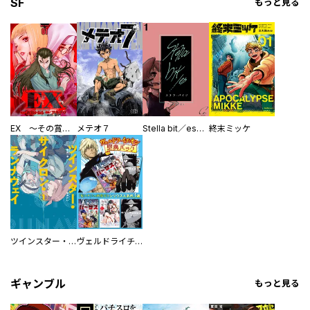
SF
もっと見る
EX ～その賞金稼ぎは、世界の出口を探す～【単行本版】
メテオ７
Stella bit／es【単話版】
終末ミッケ
ツインスター・サイクロン・ランナウェイ
ヴェルドライチオシ聖典パック 『転スラ』ミニ画集付き シリウス人気作３選
ギャンブル
もっと見る