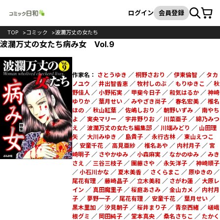
カート
検索
ログイン
会員登録
TOP
コミック
波瀾万丈の女たち
波瀾万丈の女たち病み女 Vol.9
作家名：
さとうゆき
／
桐野さおり
／
伊東倫智
／
タカ
ノユウ
／
井出智香恵
／
牧村しのぶ
／
もりゆきこ
／
秋
野佳人
／
小野拓実
／
甲斐今日子
／
和気はるか
／
神崎
ゆりか
／
葉月せい
／
みやざき尚子
／
春名宏美
／
椎名
ほの
／
秋山紅葉
／
佐嶋しおり
／
朝野いずみ
／
南やち
よ
／
実央マリー
／
宇井野りお
／
川菜亜子
／
綿乃みつ
え
／
波瀾万丈の女たち編集部
／
川端みどり
／
山田理
矢
／
大川みゆき
／
島貴子
／
永行古林
／
東山えつこ
／
安童千花
／
高見亜紗
／
椎名あや
／
内村月子
／
宮
崎明子
／
さやかゆみ
／
小森麻実
／
なかのゆみ
／
みき
さえ
／
三谷三枝子
／
團藤さや
／
永矢洋子
／
神崎順子
／
小石川かな
／
夏木美香
／
さくらまこ
／
原ゆきの
／
尾花有理
／
藤崎晶子
／
立木美和
／
さがわ蓮
／
大原レ
イン
／
真田魔里子
／
桜庭あさみ
／
金山カメ
／
内村月
子
／
夢野一子
／
尾花有理
／
安童千花
／
葉月せい
／
黒木里加
／
汐見朝子
／
桜井まり子
／
青奈西緒
／
嵯峨
根グミ
／
岡田純子
／
堂本真央
／
桑名さちこ
／
たかく