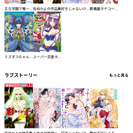
王立学園で唯一魔法が使えない庶民仲間のはずですよね～実は王子様で私を溺愛しているなんて告白はやめてください～
佐伯かよの作品集
好きじゃないけど、抱いてください【電子単行本版／特典おまけ付き】
葬儀屋タケコ～あなたの最期、叶えます【電子単行本版】
ミズダコちゃんからは逃げられない！
スーパー恋愛タイム！～現場でドＳな彼女は自宅でデレる～
ラブストーリー
もっと見る