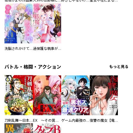
佐伯かよの作品集
人外の旦那様に娶られ毎晩ナカまで愛される…。アンソロジー
好きじゃないけど、抱いてください【電子単行本版／特典おまけ付き】
聖女不在による仮初め婚なのに、不器用な王太子に溺愛されています【電子単行本版／特典おまけ付き】
洗脳されかけていた悪役令嬢ですが家出を決意しました。【電子単行本版／特典おまけ付き】
過保護な執事が私の婚活を邪魔してきます！ 分冊版
バトル・格闘・アクション
もっと見る
刀剣乱舞～日本号つれづれ酒～
EX ～その賞金稼ぎは、世界の出口を探す～【単行本版】
ゲーム内最強の『裏ボス』に転生したので、主人公の代わりに最速クリアを目指します！【電子単行本版】
復讐の魔女【電子単行本版】