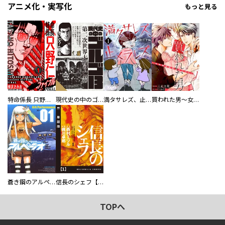
アニメ化・実写化
もっと見る
特命係長 只野仁ファイナル 愛蔵版
現代史の中のゴルゴ13
満タサレズ、止メラレズ
買われた男～女性限定快感セラピスト～【描き下ろしおまけ付き特装版】
蒼き鋼のアルペジオ
信長のシェフ【単話版】
TOPへ