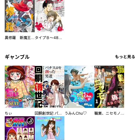
異修羅 新魔王戦争
タイプＢ～48時間後、致死率100％～【単話】
ギャンブル
もっと見る
ちぃ
回胴創世記 パチスロを創った男達
うみんChu♡
職業、ニセモノ～あなたに偽は見抜けない【電子単行本版】