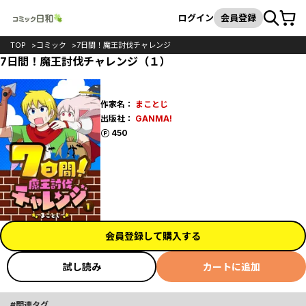
カート
検索
ログイン
会員登録
TOP
コミック
7日間！魔王討伐チャレンジ
7日間！魔王討伐チャレンジ（１）
作家名：
まことじ
出版社：
GANMA!
ポイント
450
会員登録して購入する
試し読み
カートに追加
関連タグ