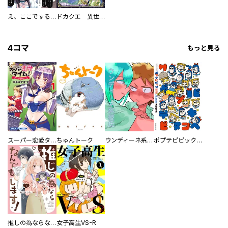
え、ここでするの？ アイドルのファンが知らない日常
ドカクエ 異世界ドカコッククエスト
4コマ
もっと見る
スーパー恋愛タイム！～現場でドＳな彼女は自宅でデレる～
ちゅんトーク
ウンディーネ系彼氏
ポプテピピック SEASON EIGHT
推しの為ならなんでもします！
女子高生VS-R