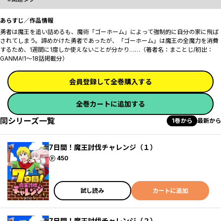
あらすじ／作品情報
勇者は魔王を追い詰めるも、魔術「ゴーホーム」によって強制的に自分の家に飛ば
されてしまう。諦めかけた勇者であったが、「ゴーホーム」は魔王の全魔力を消費
するため、1週間に1度しか使えないことが分かり……（著者名：まことじ/初出：
GANMA!1～18話掲載分）
会員登録して全巻購入する
全巻カートに追加する
同シリーズ一覧
1巻から
最新から
7日間！魔王討伐チャレンジ（１）
ポイント
450
試し読み
カートに追加
7日間！魔王討伐チャレンジ（２）