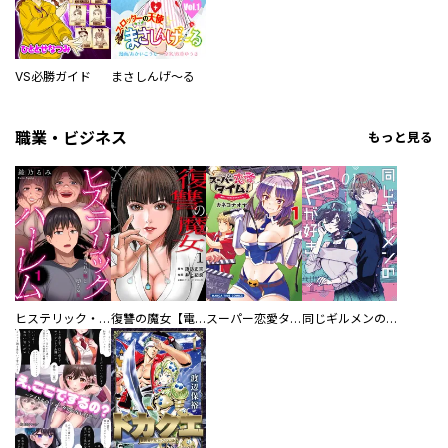
VS必勝ガイド
まさしんげ～る
職業・ビジネス
もっと見る
ヒステリック・ハーレム～搾られる男と堕ちる女～【電子単行本版】
復讐の魔女【電子単行本版】
スーパー恋愛タイム！～現場でドＳな彼女は自宅でデレる～
同じギルメンの声が好き