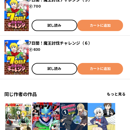
ポイント
700
試し読み
カートに追加
7日間！魔王討伐チャレンジ（６）
ポイント
630
試し読み
カートに追加
同じ作者の作品
もっと見る