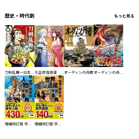
歴史・時代劇
もっと見る
刀剣乱舞～日本号つれづれ酒～
大正夜伽浪漫 －金曜日の花嫁—
オーディンの舟葬
オーディンの舟葬 分冊版
増補改訂版 学研まんが NEW世界の歴史 別巻 人物学習事典
増補改訂版 学研まんが NEW世界の歴史 別巻 世界遺産学習事典