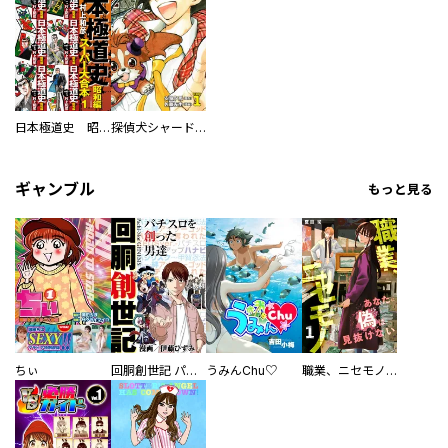
日本極道史 昭和編 スーパー大合本
探偵犬シャードック（新装版）
ギャンブル
もっと見る
ちぃ
回胴創世記 パチスロを創った男達
うみんChu♡
職業、ニセモノ～あなたに偽は見抜けない【電子単行本版】