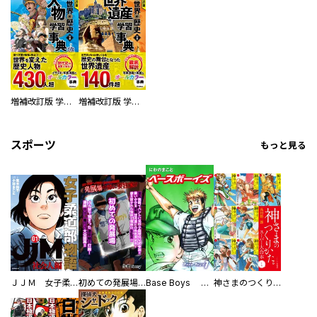
増補改訂版 学研まんが NEW世界の歴史 別巻 人物学習事典
増補改訂版 学研まんが NEW世界の歴史 別巻 世界遺産学習事典
スポーツ
もっと見る
ＪＪＭ 女子柔道部物語 社会人編
初めての発展場 【白抜き修正版】
Base Boys 新装版
神さまのつくりかた。スーパー大合本