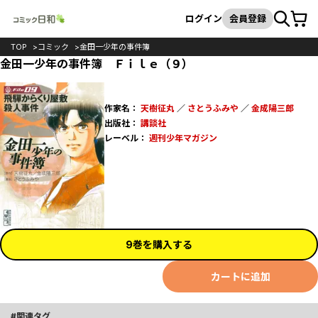
カート
検索
ログイン
会員登録
TOP
コミック
金田一少年の事件簿
金田一少年の事件簿 Ｆｉｌｅ（９）
作家名：
天樹征丸
／
さとうふみや
／
金成陽三郎
出版社：
講談社
レーベル：
週刊少年マガジン
9巻を購入する
カートに追加
関連タグ