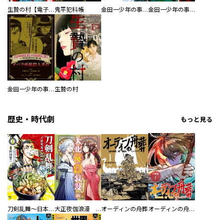
生贄の村【電子単行本版】
鬼平犯科帳
金田一少年の事件簿 短編集
金田一少年の事件簿外伝 犯人たちの事件簿
金田一少年の事件簿と犯人たちの事件簿 一つにまとめちゃいました。
生贄の村
歴史・時代劇
もっと見る
刀剣乱舞～日本号つれづれ酒～
大正夜伽浪漫 －金曜日の花嫁—
オーディンの舟葬
オーディンの舟葬 分冊版