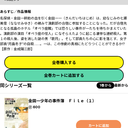
あらすじ／作品情報
名探偵・金田一耕助の血を引く金田一一（きんだいちはじめ）は、幼なじみの七瀬
美雪（ななせみゆき）の頼みで演劇部の合宿に参加することになった。だが合宿先
となる孤島のホテル「オペラ座館」では恐ろしい事件が一たちを待ちかまえていた
――。演劇部の演目「オペラ座の怪人」になぞらえたように起こる凄惨な連続殺人。第
１の殺人後、姿を消した謎の男「歌月」。そして部員たちの心に影を落とす、女子
部員“月島冬子”の自殺……。一は、この惨劇の真相にたどりつくことができるか!?
【原作：金成陽三郎】
全巻購入する
全巻カートに追加する
同シリーズ一覧
1巻から
最新から
金田一少年の事件簿 Ｆｉｌｅ（１）
ポイント
600
カートに追加