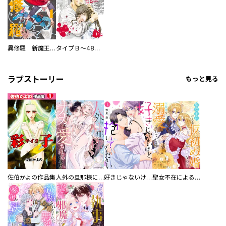
異修羅 新魔王戦争
タイプＢ～48時間後、致死率100％～【単話】
ラブストーリー
もっと見る
佐伯かよの作品集
人外の旦那様に娶られ毎晩ナカまで愛される…。アンソロジー
好きじゃないけど、抱いてください【電子単行本版／特典おまけ付き】
聖女不在による仮初め婚なのに、不器用な王太子に溺愛されています【電子単行本版／特典おまけ付き】