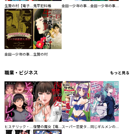
生贄の村【電子単行本版】
鬼平犯科帳
金田一少年の事件簿 短編集
金田一少年の事件簿外伝 犯人たちの事件簿
金田一少年の事件簿と犯人たちの事件簿 一つにまとめちゃいました。
生贄の村
職業・ビジネス
もっと見る
ヒステリック・ハーレム～搾られる男と堕ちる女～【電子単行本版】
復讐の魔女【電子単行本版】
スーパー恋愛タイム！～現場でドＳな彼女は自宅でデレる～
同じギルメンの声が好き