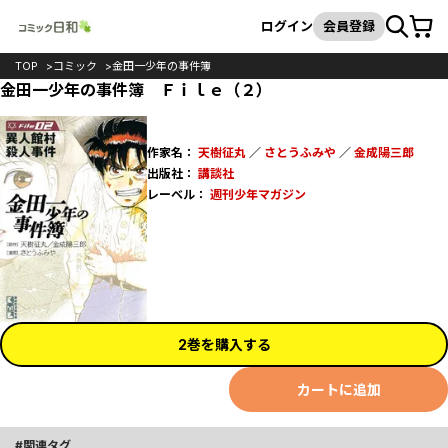
カート
検索
ログイン
会員登録
TOP
コミック
金田一少年の事件簿
金田一少年の事件簿 Ｆｉｌｅ（２）
作家名：
天樹征丸
／
さとうふみや
／
金成陽三郎
出版社：
講談社
レーベル：
週刊少年マガジン
2巻を購入する
カートに追加
関連タグ