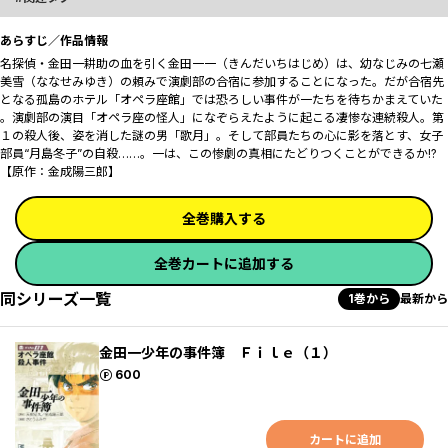
あらすじ／作品情報
名探偵・金田一耕助の血を引く金田一一（きんだいちはじめ）は、幼なじみの七瀬
美雪（ななせみゆき）の頼みで演劇部の合宿に参加することになった。だが合宿先
となる孤島のホテル「オペラ座館」では恐ろしい事件が一たちを待ちかまえていた
――。演劇部の演目「オペラ座の怪人」になぞらえたように起こる凄惨な連続殺人。第
１の殺人後、姿を消した謎の男「歌月」。そして部員たちの心に影を落とす、女子
部員“月島冬子”の自殺……。一は、この惨劇の真相にたどりつくことができるか!?
【原作：金成陽三郎】
全巻購入する
全巻カートに追加する
同シリーズ一覧
1巻から
最新から
金田一少年の事件簿 Ｆｉｌｅ（１）
ポイント
600
カートに追加