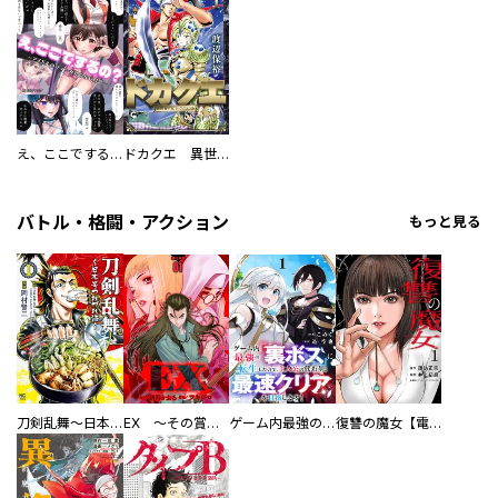
え、ここでするの？ アイドルのファンが知らない日常
ドカクエ 異世界ドカコッククエスト
バトル・格闘・アクション
もっと見る
刀剣乱舞～日本号つれづれ酒～
EX ～その賞金稼ぎは、世界の出口を探す～【単行本版】
ゲーム内最強の『裏ボス』に転生したので、主人公の代わりに最速クリアを目指します！【電子単行本版】
復讐の魔女【電子単行本版】