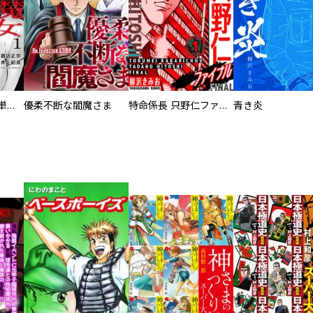
復讐の魔女【電子単行本版】
優柔不断な閻魔さま
特命係長 只野仁ファイナル 愛蔵版
青き炎