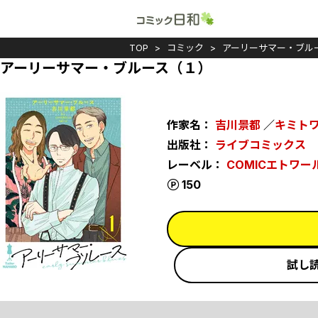
TOP
コミック
アーリーサマー・ブル
アーリーサマー・ブルース（１）
作家名：
吉川景都
／
キミト
出版社：
ライブコミックス
レーベル：
COMICエトワー
ポイント
150
試し