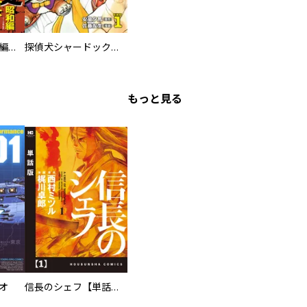
日本極道史 昭和編 スーパー大合本
探偵犬シャードック（新装版）
もっと見る
オ
信長のシェフ【単話版】