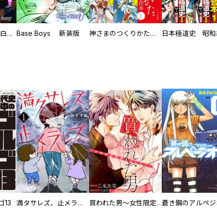
初めての発展場 【白抜き修正版】
Base Boys 新装版
神さまのつくりかた。スーパー大合本
13
満タサレズ、止メラレズ
買われた男～女性限定快感セラピスト～【描き下ろしおまけ付き特装版】
蒼き鋼のアルペジ