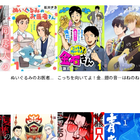
ぬいぐるみのお医者さん
こっちを向いてよ！金石さん
翅の音―はねのね