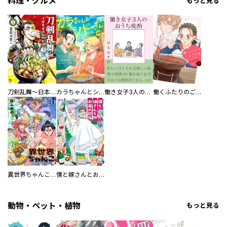
料理・グルメ
もっと見る
刀剣乱舞～日本号つれづれ酒～
カラちゃんとシトーさんと、 【分冊版】
働き女子3人のおうち晩酌
働くふたりのごほうび飯
異世界ちゃんこ～横綱目前に召喚されたんだが～ 【連載版】
僕と嫁さんとお酒の関係
動物・ペット・植物
もっと見る