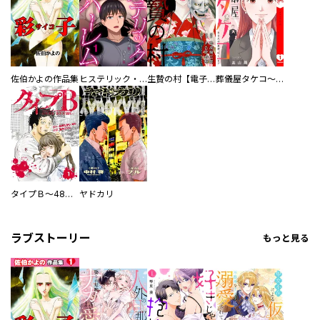
佐伯かよの作品集
ヒステリック・ハーレム～搾られる男と堕ちる女～【電子単行本版】
生贄の村【電子単行本版】
葬儀屋タケコ～あなたの最期、叶えます【電子単行本版】
タイプＢ～48時間後、致死率100％～【単話】
ヤドカリ
ラブストーリー
もっと見る