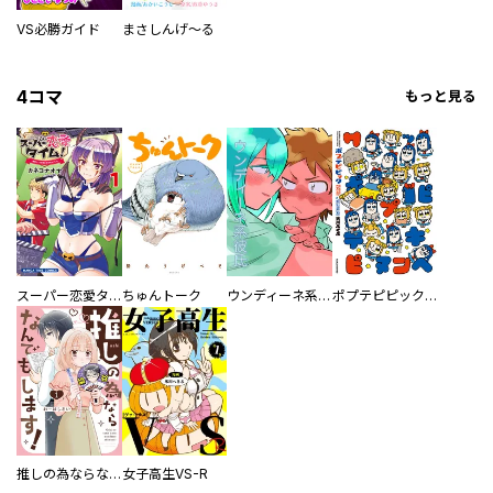
VS必勝ガイド
まさしんげ～る
4コマ
もっと見る
スーパー恋愛タイム！～現場でドＳな彼女は自宅でデレる～
ちゅんトーク
ウンディーネ系彼氏
ポプテピピック SEASON EIGHT
推しの為ならなんでもします！
女子高生VS-R