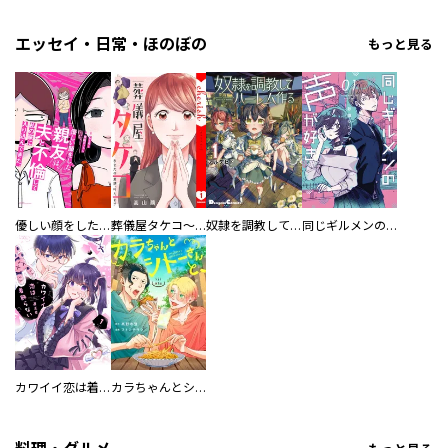
エッセイ・日常・ほのぼの
もっと見る
優しい顔をした親友は、夫と不倫して私の家に入り込んできた。
葬儀屋タケコ～あなたの最期、叶えます【電子単行本版】
奴隷を調教してハーレム作る
同じギルメンの声が好き
カワイイ恋は着飾らない
カラちゃんとシトーさんと、 【分冊版】