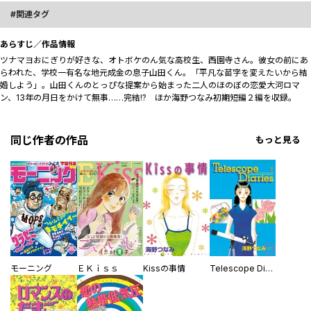
関連タグ
あらすじ／作品情報
ツナマヨおにぎりが好きな、オトボケのん気な高校生、西園寺さん。彼女の前にあ
らわれた、学校一有名な地元成金の息子山田くん。「平凡な苗字を変えたいから結
婚しよう」。山田くんのとっぴな提案から始まった二人のほのぼの恋愛大河ロマ
ン、13年の月日をかけて無事……完結!? ほか海野つなみ初期短編２編を収録。
同じ作者の作品
もっと見る
モーニング
ＥＫｉｓｓ
Kissの事情
Telescope Diaries