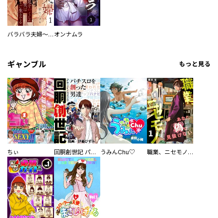
バラバラ夫婦～手足をなくした夫はまだ生きてる
オンナムラ
ギャンブル
もっと見る
ちぃ
回胴創世記 パチスロを創った男達
うみんChu♡
職業、ニセモノ～あなたに偽は見抜けない【電子単行本版】