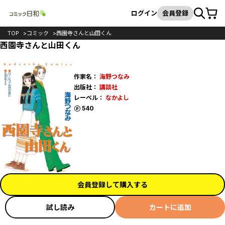
カート
検索
ログイン
会員登録
TOP
コミック
西園寺さんと山田くん
西園寺さんと山田くん
作家名：
海野つなみ
出版社：
講談社
レーベル：
なかよし
ポイント
540
会員登録して購入する
試し読み
カートに追加