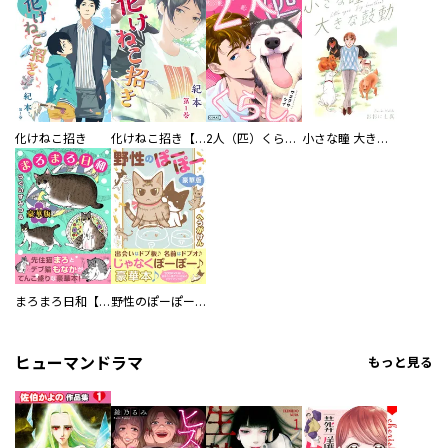
化けねこ招き
化けねこ招き【描きおろし付合冊版】
2人（匹）くらし。
小さな瞳 大きな鼓動
まろまろ日和【豪華版】
野性のぽーぽー【豪華版】
ヒューマンドラマ
もっと見る