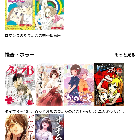
ロマンスのたまご
恋の熱帯低気圧
怪奇・ホラー
もっと見る
タイプＢ～48時間後、致死率100％～【単話】
百々とお狐の見習い巫女生活【単行本版】
かのとこと～武蔵花町怪話譚～ 【連載版】
死ニガミ少女とスマホ神