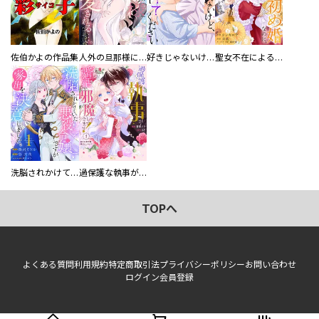
佐伯かよの作品集
人外の旦那様に娶られ毎晩ナカまで愛される…。アンソロジー
好きじゃないけど、抱いてください【電子単行本版／特典おまけ付き】
聖女不在による仮初め婚なのに、不器用な王太子に溺愛されています【電子単行本版／特典おまけ付き】
洗脳されかけていた悪役令嬢ですが家出を決意しました。【電子単行本版／特典おまけ付き】
過保護な執事が私の婚活を邪魔してきます！ 分冊版
TOPへ
よくある質問
利用規約
特定商取引法
プライバシーポリシー
お問い合わせ
ログイン
会員登録