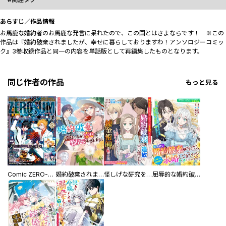
あらすじ／作品情報
お馬鹿な婚約者のお馬鹿な発言に呆れたので、この国とはさよならです！ ※この
作品は『婚約破棄されましたが、幸せに暮らしておりますわ！アンソロジーコミッ
ク』3巻収録作品と同一の内容を単話版として再編集したものとなります。
同じ作者の作品
もっと見る
Comic ZERO-SUM (コミック ゼロサム)
婚約破棄されましたが、幸せに暮らしておりますわ！アンソロジーコミック
怪しげな研究をしているみたいで不気味、という理由で婚約破棄と追放を言い渡された錬金術師の私ですが。
屈辱的な婚約破棄をされたら大嫌いな幼馴染が求婚してきたけど思い通りにはさせません！