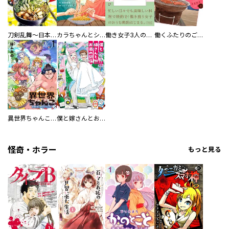
刀剣乱舞～日本号つれづれ酒～
カラちゃんとシトーさんと、 【分冊版】
働き女子3人のおうち晩酌
働くふたりのごほうび飯
異世界ちゃんこ～横綱目前に召喚されたんだが～ 【連載版】
僕と嫁さんとお酒の関係
怪奇・ホラー
もっと見る