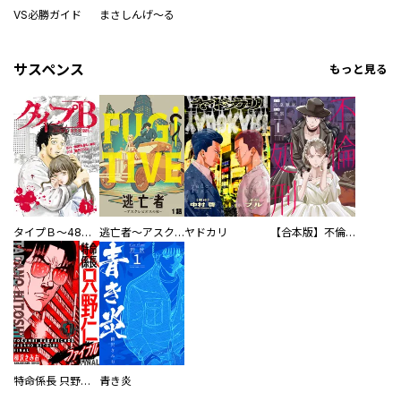
VS必勝ガイド
まさしんげ～る
サスペンス
もっと見る
タイプＢ～48時間後、致死率100％～【単話】
逃亡者～アスクレピオスの杖～
ヤドカリ
【合本版】不倫処刑
特命係長 只野仁ファイナル 愛蔵版
青き炎