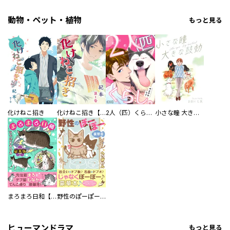
動物・ペット・植物
もっと見る
化けねこ招き
化けねこ招き【描きおろし付合冊版】
2人（匹）くらし。
小さな瞳 大きな鼓動
まろまろ日和【豪華版】
野性のぽーぽー【豪華版】
ヒューマンドラマ
もっと見る