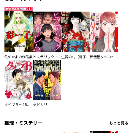
佐伯かよの作品集
ヒステリック・ハーレム～搾られる男と堕ちる女～【電子単行本版】
生贄の村【電子単行本版】
葬儀屋タケコ～あなたの最期、叶えます【電子単行本版】
タイプＢ～48時間後、致死率100％～【単話】
ヤドカリ
推理・ミステリー
もっと見る