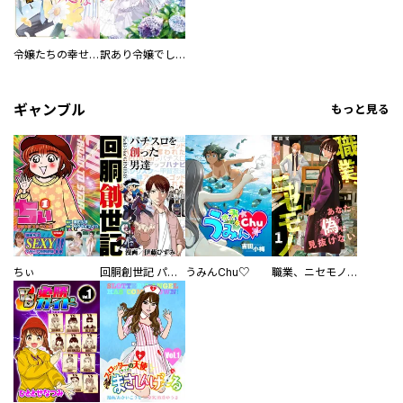
令嬢たちの幸せな結婚アンソロジーコミック～異類婚姻譚～
訳あり令嬢でしたが、溺愛されて今では幸せです アンソロジーコミック
ギャンブル
もっと見る
ちぃ
回胴創世記 パチスロを創った男達
うみんChu♡
職業、ニセモノ～あなたに偽は見抜けない【電子単行本版】