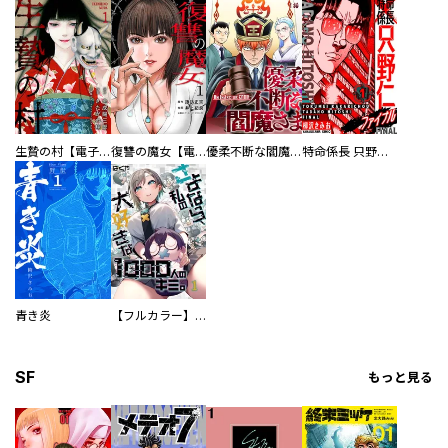
生贄の村【電子単行本版】
復讐の魔女【電子単行本版】
優柔不断な閻魔さま
特命係長 只野仁ファイナル 愛蔵版
青き炎
【フルカラー】さよなら、私の大好きな１０００人のキミ。
SF
もっと見る