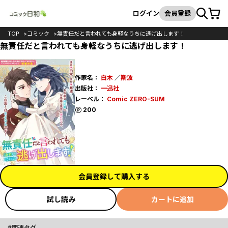
カート
検索
ログイン
会員登録
TOP
コミック
無責任だと言われても身軽なうちに逃げ出します！
無責任だと言われても身軽なうちに逃げ出します！
作家名：
白木
／
斯波
出版社：
一迅社
レーベル：
Comic ZERO-SUM
ポイント
200
会員登録して購入する
試し読み
カートに追加
関連タグ