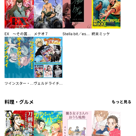
EX ～その賞金稼ぎは、世界の出口を探す～【単行本版】
メテオ７
Stella bit／es【単話版】
終末ミッケ
ツインスター・サイクロン・ランナウェイ
ヴェルドライチオシ聖典パック 『転スラ』ミニ画集付き シリウス人気作３選
料理・グルメ
もっと見る