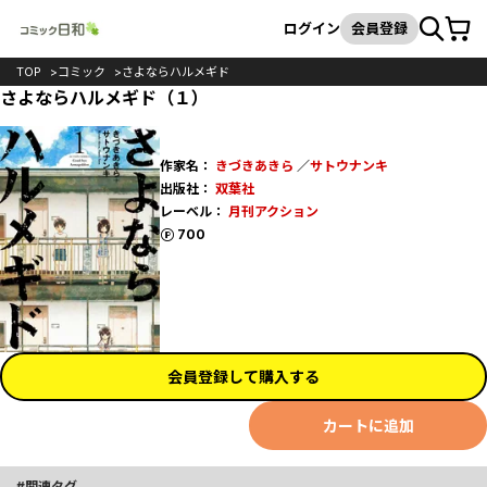
カート
検索
ログイン
会員登録
TOP
コミック
さよならハルメギド
さよならハルメギド（１）
作家名：
きづきあきら
／
サトウナンキ
出版社：
双葉社
レーベル：
月刊アクション
ポイント
700
会員登録して購入する
カートに追加
関連タグ