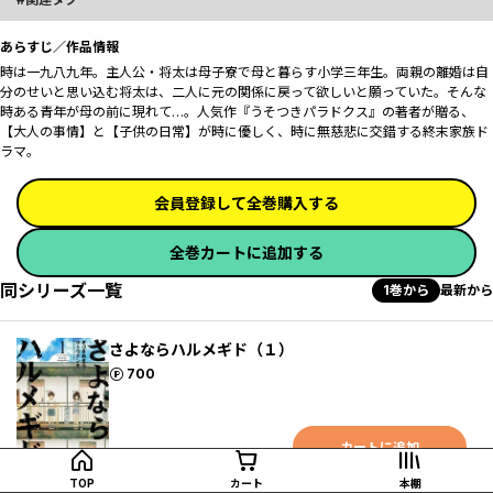
あらすじ／作品情報
時は一九八九年。主人公・将太は母子寮で母と暮らす小学三年生。両親の離婚は自
分のせいと思い込む将太は、二人に元の関係に戻って欲しいと願っていた。そんな
時ある青年が母の前に現れて…。人気作『うそつきパラドクス』の著者が贈る、
【大人の事情】と【子供の日常】が時に優しく、時に無慈悲に交錯する終末家族ド
ラマ。
会員登録して全巻購入する
全巻カートに追加する
同シリーズ一覧
1巻から
最新から
さよならハルメギド（１）
ポイント
700
カートに追加
TOP
カート
本棚