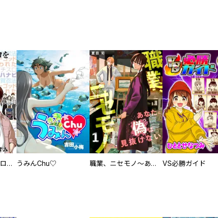
回胴創世記 パチスロを創った男達
うみんChu♡
職業、ニセモノ～あなたに偽は見抜けない【電子単行本版】
VS必勝ガイド