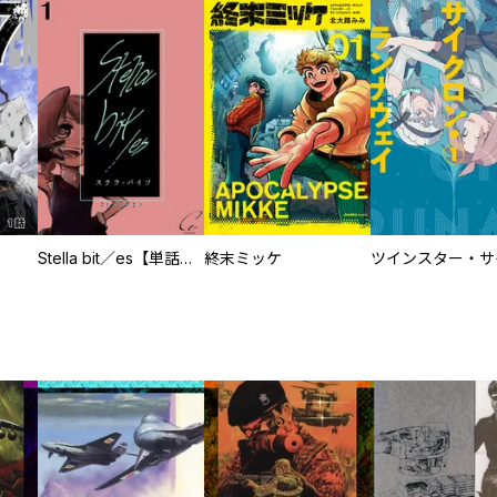
Stella bit／es【単話版】
終末ミッケ