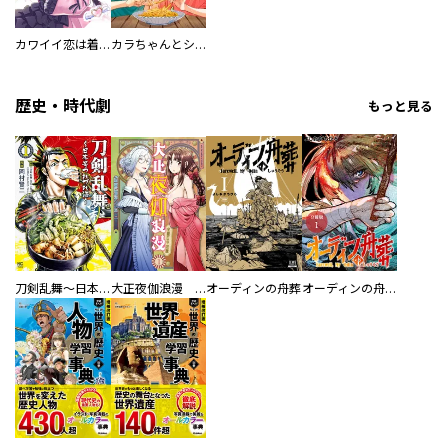
カワイイ恋は着飾らない
カラちゃんとシトーさんと、 【分冊版】
歴史・時代劇
もっと見る
刀剣乱舞～日本号つれづれ酒～
大正夜伽浪漫 －金曜日の花嫁—
オーディンの舟葬
オーディンの舟葬 分冊版