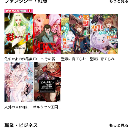
ファンタジー・幻想
もっと見る
佐伯かよの作品集
EX ～その賞金稼ぎは、世界の出口を探す～【単行本版】
聖獣に育てられた少年の異世界ゆるり放浪記～神様からもらったチート魔法で、仲間たちとスローライフを満喫中～
聖獣に育てられた少年の異世界ゆるり放浪記～神様からもらったチート魔法で、仲間たちとスローライフを満喫中～【分冊版】
人外の旦那様に娶られ毎晩ナカまで愛される…。アンソロジー
オルクセン王国史
職業・ビジネス
もっと見る