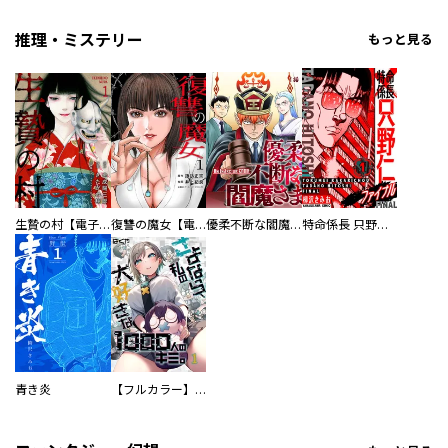
推理・ミステリー
もっと見る
生贄の村【電子単行本版】
復讐の魔女【電子単行本版】
優柔不断な閻魔さま
特命係長 只野仁ファイナル 愛蔵版
青き炎
【フルカラー】さよなら、私の大好きな１０００人のキミ。