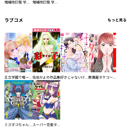
増補改訂版 学研まんが NEW世界の歴史 別巻 人物学習事典
増補改訂版 学研まんが NEW世界の歴史 別巻 世界遺産学習事典
ラブコメ
もっと見る
王立学園で唯一魔法が使えない庶民仲間のはずですよね～実は王子様で私を溺愛しているなんて告白はやめてください～
佐伯かよの作品集
好きじゃないけど、抱いてください【電子単行本版／特典おまけ付き】
葬儀屋タケコ～あなたの最期、叶えます【電子単行本版】
ミズダコちゃんからは逃げられない！
スーパー恋愛タイム！～現場でドＳな彼女は自宅でデレる～