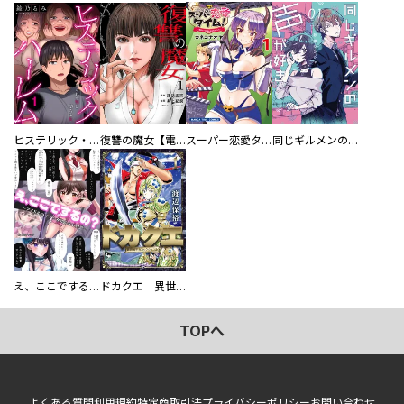
ヒステリック・ハーレム～搾られる男と堕ちる女～【電子単行本版】
復讐の魔女【電子単行本版】
スーパー恋愛タイム！～現場でドＳな彼女は自宅でデレる～
同じギルメンの声が好き
え、ここでするの？ アイドルのファンが知らない日常
ドカクエ 異世界ドカコッククエスト
TOPへ
よくある質問
利用規約
特定商取引法
プライバシーポリシー
お問い合わせ