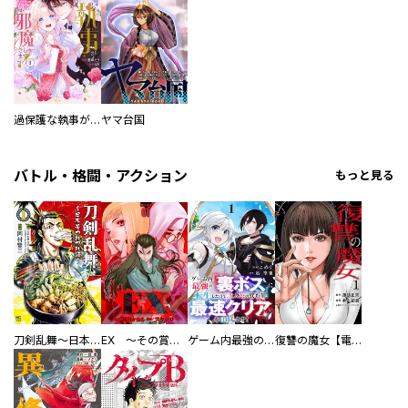
過保護な執事が私の婚活を邪魔してきます！
ヤマ台国
バトル・格闘・アクション
もっと見る
刀剣乱舞～日本号つれづれ酒～
EX ～その賞金稼ぎは、世界の出口を探す～【単行本版】
ゲーム内最強の『裏ボス』に転生したので、主人公の代わりに最速クリアを目指します！【電子単行本版】
復讐の魔女【電子単行本版】