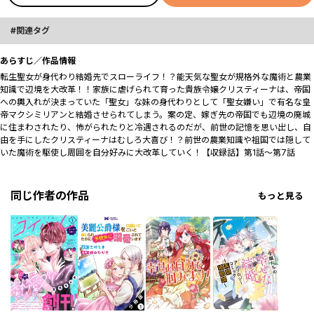
関連タグ
あらすじ／作品情報
転生聖女が身代わり結婚先でスローライフ！？能天気な聖女が規格外な魔術と農業
知識で辺境を大改革！！家族に虐げられて育った貴族令嬢クリスティーナは、帝国
への輿入れが決まっていた「聖女」な妹の身代わりとして「聖女嫌い」で有名な皇
帝マクシミリアンと結婚させられてしまう。案の定、嫁ぎ先の帝国でも辺境の廃城
に住まわされたり、怖がられたりと冷遇されるのだが、前世の記憶を思い出し、自
由を手にしたクリスティーナはむしろ大喜び！？前世の農業知識や祖国では隠して
いた魔術を駆使し周囲を自分好みに大改革していく！【収録話】第1話～第7話
同じ作者の作品
もっと見る