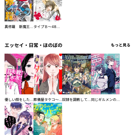
異修羅 新魔王戦争
タイプＢ～48時間後、致死率100％～【単話】
エッセイ・日常・ほのぼの
もっと見る
優しい顔をした親友は、夫と不倫して私の家に入り込んできた。
葬儀屋タケコ～あなたの最期、叶えます【電子単行本版】
奴隷を調教してハーレム作る
同じギルメンの声が好き