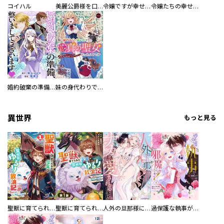
コイハル
美麗公爵様を口説いてこいと命じられたのに、予想外に溺愛されています（コミック） 分冊版
令嬢ですが幸せは自力で掴みます！アンソロジーコミック
令嬢たちの幸せな結婚アンソロジーコミック～異類婚姻譚～
婚約破棄の準備、整いましてございます
妹の身代わりで嫁いだはずが、どうやら私が真の聖女だったようです～自由気ままなスローライフを満喫しているのでほっといてください！～
異世界
もっと見る
聖獣に育てられた少年の異世界ゆるり放浪記～神様からもらったチート魔法で、仲間たちとスローライフを満喫中～
聖獣に育てられた少年の異世界ゆるり放浪記～神様からもらったチート魔法で、仲間たちとスローライフを満喫中～【分冊版】
人外の旦那様に娶られ毎晩ナカまで愛される…。アンソロジー
過保護な執事が私の婚活を邪魔してきます！ 分冊版