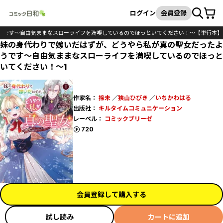
カート
検索
ログイン
会員登録
うです～自由気ままなスローライフを満喫しているのでほっといてください！～【単行本】
妹の身代わりで嫁いだはずが、どうやら私が真の聖女だったよ
うです～自由気ままなスローライフを満喫しているのでほっと
いてください！～1
作家名：
捺未
／
狭山ひびき
／
いちかわはる
出版社：
キルタイムコミュニケーション
レーベル：
コミックブリーゼ
ポイント
720
会員登録して購入する
試し読み
カートに追加