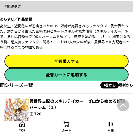
関連タグ
あらすじ／作品情報
高校生・近衛悠斗が召喚されたのは、奴隷が売買されるファンタジー異世界だっ
た。幼き日から鍛えた武術の腕とチートスキル≪能力略奪（スキルテイカー）≫
で、悠斗は召喚先で100人ハーレムをめざし、無双を始める……！ 小説家になろ
う発、超人気ファンタジー開幕！ ――これは1人の少年が後に異世界で≪支配者≫と
呼ばれるまでの物語である。
全巻購入する
全巻カートに追加する
同シリーズ一覧
1巻から
最新から
異世界支配のスキルテイカー ゼロから始める奴隷
ハーレム（１）
ポイント
720
試し読み
カートに追加
TOP
カート
本棚