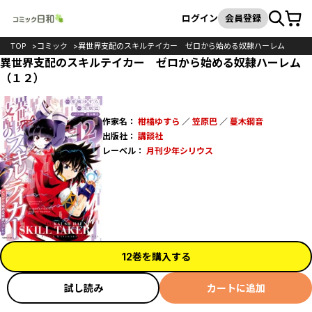
カート
検索
ログイン
会員登録
TOP
コミック
異世界支配のスキルテイカー ゼロから始める奴隷ハーレム
異世界支配のスキルテイカー ゼロから始める奴隷ハーレム
（１２）
作家名：
柑橘ゆすら
／
笠原巴
／
蔓木鋼音
出版社：
講談社
レーベル：
月刊少年シリウス
12巻を購入する
試し読み
カートに追加