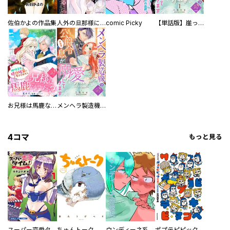
佐伯かよの作品集
人外の旦那様に娶られ毎晩ナカまで愛される…。アンソロジー
comic Picky
【単話版】崖っぷち令嬢ですが、意地と策略で幸せになります！シリーズ
お兄様は馬鹿なんですか？～地味王女は婚約破棄に巻き込まれる～
メンヘラ製造機の公爵令息（過保護）が溺愛してきます
4コマ
もっと見る
スーパー恋愛タイム！～現場でドＳな彼女は自宅でデレる～
ちゅんトーク
ウンディーネ系彼氏
ポプテピピック SEASON EIGHT