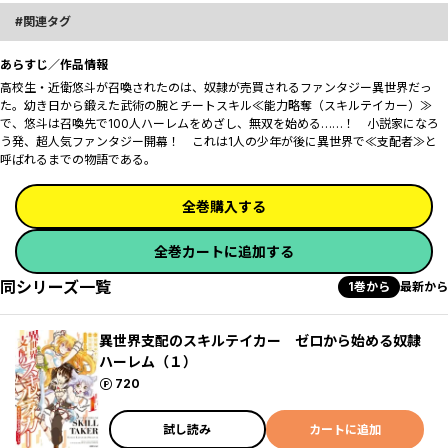
関連タグ
あらすじ／作品情報
高校生・近衛悠斗が召喚されたのは、奴隷が売買されるファンタジー異世界だっ
た。幼き日から鍛えた武術の腕とチートスキル≪能力略奪（スキルテイカー）≫
で、悠斗は召喚先で100人ハーレムをめざし、無双を始める……！ 小説家になろ
う発、超人気ファンタジー開幕！ ――これは1人の少年が後に異世界で≪支配者≫と
呼ばれるまでの物語である。
全巻購入する
全巻カートに追加する
同シリーズ一覧
1巻から
最新から
異世界支配のスキルテイカー ゼロから始める奴隷
ハーレム（１）
ポイント
720
試し読み
カートに追加