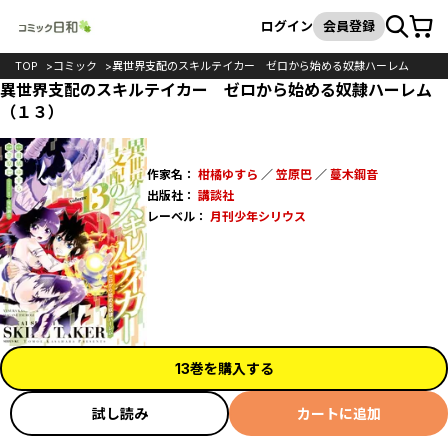
カート
検索
ログイン
会員登録
TOP
コミック
異世界支配のスキルテイカー ゼロから始める奴隷ハーレム
異世界支配のスキルテイカー ゼロから始める奴隷ハーレム
（１３）
作家名：
柑橘ゆすら
／
笠原巴
／
蔓木鋼音
出版社：
講談社
レーベル：
月刊少年シリウス
13巻を購入する
試し読み
カートに追加