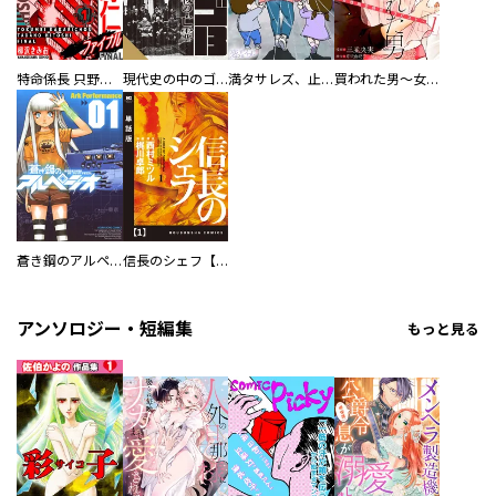
特命係長 只野仁ファイナル 愛蔵版
現代史の中のゴルゴ13
満タサレズ、止メラレズ
買われた男～女性限定快感セラピスト～【描き下ろしおまけ付き特装版】
蒼き鋼のアルペジオ
信長のシェフ【単話版】
アンソロジー・短編集
もっと見る