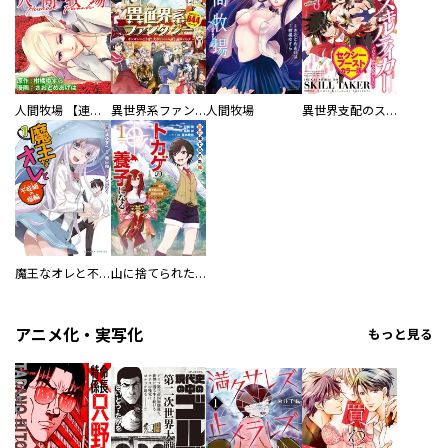
人間牧場 【連載版】
異世界系ファンタジー ガンガンいこうぜ！大ボリューム試し読みパック
人間牧場
異世界支配のスキルテイカー ゼロから始める奴隷ハーレム セクシーブーストカラー版（７）
魔王なオレと不死姫の指輪
山に捨てられた俺、トカゲの養子になる 魔法を極めて親を超えたけど、親が伝説の古竜だったなんて知らない
アニメ化・実写化
もっと見る