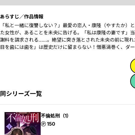
あらすじ／作品情報
「私と一緒に復讐しない？」最愛の恋人・康隆（やすたか）と
た女性が、あることを未央に告げる。「私は康隆の妻です」当
謝料を請求される……。絶望に突き落とされた未央の前に現れ
目を歯には歯を」は歴史だけに留まらない！憎悪渦巻く、ダー
同シリーズ一覧
不倫処刑（1）
ポイント
150