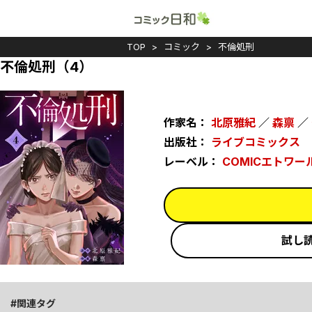
TOP
コミック
不倫処刑
不倫処刑（4）
作家名：
北原雅紀
／
森禀
／
出版社：
ライブコミックス
レーベル：
COMICエトワー
試し
関連タグ