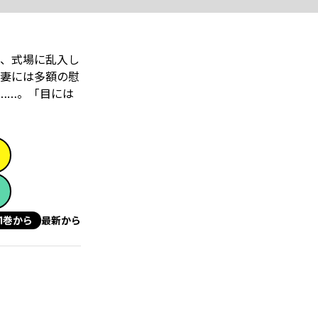
、式場に乱入し
妻には多額の慰
……。「目には
1巻から
最新から