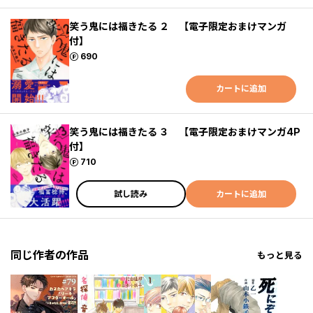
笑う鬼には福きたる ２ 【電子限定おまけマンガ
付】
ポイント
690
カートに追加
笑う鬼には福きたる ３ 【電子限定おまけマンガ4P
付】
ポイント
710
試し読み
カートに追加
同じ作者の作品
もっと見る