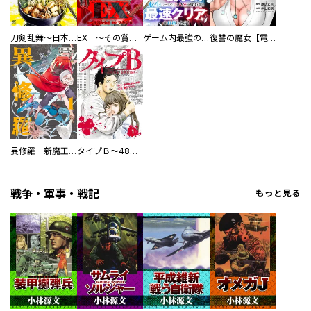
刀剣乱舞～日本号つれづれ酒～
EX ～その賞金稼ぎは、世界の出口を探す～【単行本版】
ゲーム内最強の『裏ボス』に転生したので、主人公の代わりに最速クリアを目指します！【電子単行本版】
復讐の魔女【電子単行本版】
異修羅 新魔王戦争
タイプＢ～48時間後、致死率100％～【単話】
戦争・軍事・戦記
もっと見る