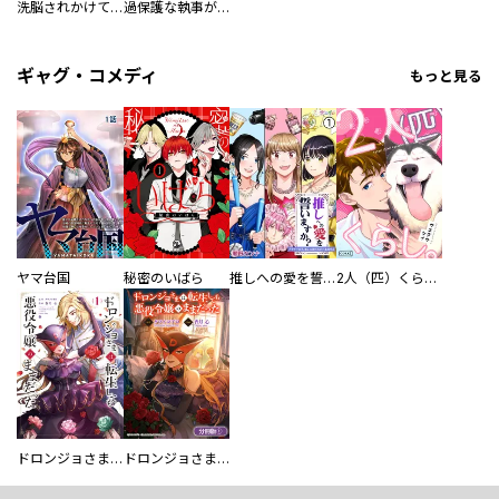
洗脳されかけていた悪役令嬢ですが家出を決意しました。【電子単行本版／特典おまけ付き】
過保護な執事が私の婚活を邪魔してきます！ 分冊版
ギャグ・コメディ
もっと見る
ヤマ台国
秘密のいばら
推しへの愛を誓いますか？～アラサー女子、推しは逃げぬが人生逃げる～
2人（匹）くらし。
ドロンジョさまは転生しても悪役令嬢のままだった
ドロンジョさまは転生しても悪役令嬢のままだった【分冊版】