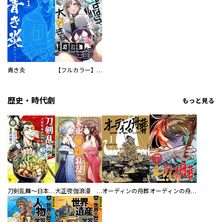
青き炎
【フルカラー】さよなら、私の大好きな１０００人のキミ。
歴史・時代劇
もっと見る
刀剣乱舞～日本号つれづれ酒～
大正夜伽浪漫 －金曜日の花嫁—
オーディンの舟葬
オーディンの舟葬 分冊版