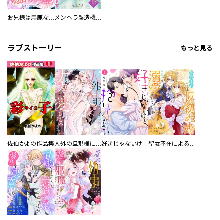
お兄様は馬鹿なんですか？～地味王女は婚約破棄に巻き込まれる～
メンヘラ製造機の公爵令息（過保護）が溺愛してきます
ラブストーリー
もっと見る
佐伯かよの作品集
人外の旦那様に娶られ毎晩ナカまで愛される…。アンソロジー
好きじゃないけど、抱いてください【電子単行本版／特典おまけ付き】
聖女不在による仮初め婚なのに、不器用な王太子に溺愛されています【電子単行本版／特典おまけ付き】