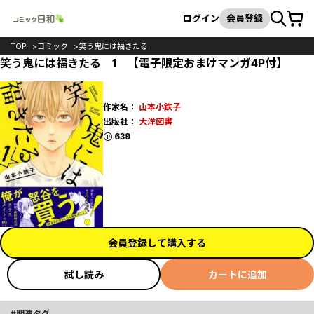
カート
検索
ログイン
会員登録
TOP
コミック
笑う鬼には福きたる
笑う鬼には福きたる 1 【電子限定おまけマンガ4P付】
作家名：
山本小鉄子
出版社：
大洋図書
ポイント
639
会員登録して購入する
試し読み
カートに追加
関連タグ