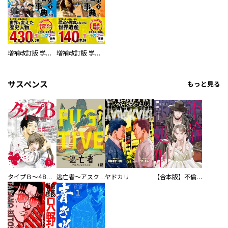
増補改訂版 学研まんが NEW世界の歴史 別巻 人物学習事典
増補改訂版 学研まんが NEW世界の歴史 別巻 世界遺産学習事典
サスペンス
もっと見る
タイプＢ～48時間後、致死率100％～【単話】
逃亡者～アスクレピオスの杖～
ヤドカリ
【合本版】不倫処刑