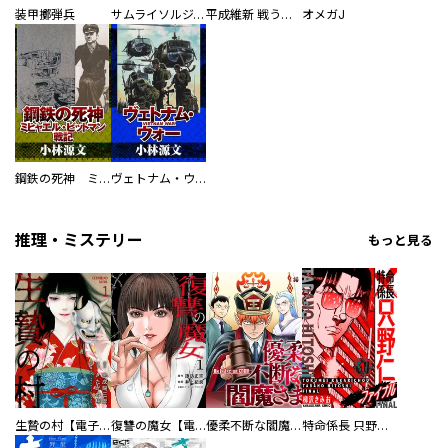
装甲擲弾兵
サムライソルジャー SAMURAI SOLDIER
平成維新 戦う自衛隊
オメガJ
鋼鉄の死神 ミヒャエル・ビットマン戦記
ヴェトナム・ウォー VIETNAM WAR
推理・ミステリー
もっと見る
生贄の村【電子単行本版】
復讐の魔女【電子単行本版】
優柔不断な閻魔さま
特命係長 只野仁ファイナル 愛蔵版