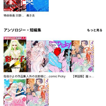
特命係長 只野仁ファイナル 愛蔵版
青き炎
アンソロジー・短編集
もっと見る
佐伯かよの作品集
人外の旦那様に娶られ毎晩ナカまで愛される…。アンソロジー
comic Picky
【単話版】崖っぷち令嬢ですが、意地と策略で幸せになります！シリーズ