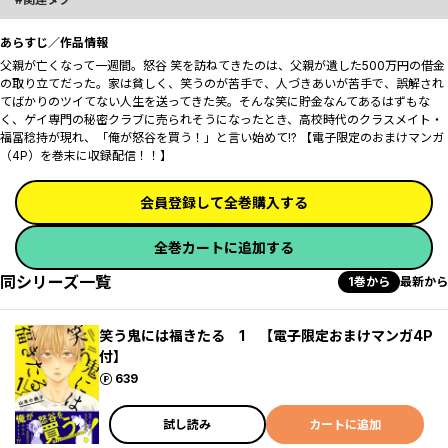
あらすじ／作品情報
父親が亡くなって一週間。怒谷 笑を訪ねてきたのは、父親が遺した500万円の借金
の取り立てだった。家は貧しく、笑うのが苦手で、人づきあいが苦手で、誤解され
てばかりのツイてない人生を送ってきた笑。そんな笑に貯金なんてあるはずもな
く、ゲイ専門の秘密クラブに売られそうになったとき、高校時代のクラスメイト・
福冨稔持が現れ、「俺が怒谷を買う！」と言い始めて!? 【電子限定のおまけマンガ
（4P）を巻末に収録配信！！】
会員登録して全巻購入する
全巻カートに追加する
同シリーズ一覧
1巻から
最新から
笑う鬼には福きたる 1 【電子限定おまけマンガ4P
付】
ポイント
639
試し読み
カートに追加