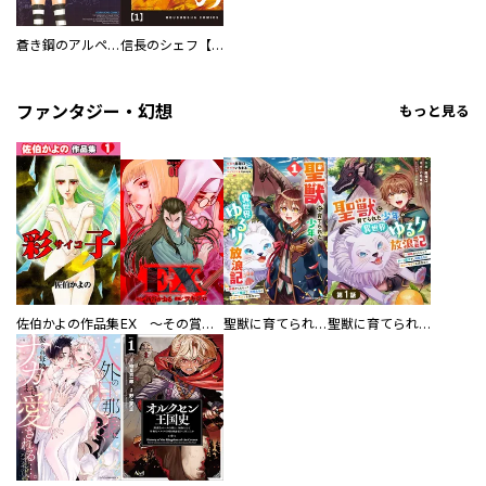
蒼き鋼のアルペジオ
信長のシェフ【単話版】
ファンタジー・幻想
もっと見る
佐伯かよの作品集
EX ～その賞金稼ぎは、世界の出口を探す～【単行本版】
聖獣に育てられた少年の異世界ゆるり放浪記～神様からもらったチート魔法で、仲間たちとスローライフを満喫中～
聖獣に育てられた少年の異世界ゆるり放浪記～神様からもらったチート魔法で、仲間たちとスローライフを満喫中～【分冊版】