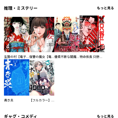
推理・ミステリー
もっと見る
生贄の村【電子単行本版】
復讐の魔女【電子単行本版】
優柔不断な閻魔さま
特命係長 只野仁ファイナル 愛蔵版
青き炎
【フルカラー】さよなら、私の大好きな１０００人のキミ。
ギャグ・コメディ
もっと見る