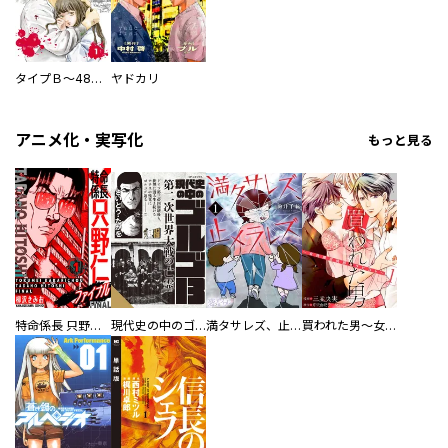
タイプＢ～48時間後、致死率100％～【単話】
ヤドカリ
アニメ化・実写化
もっと見る
特命係長 只野仁ファイナル 愛蔵版
現代史の中のゴルゴ13
満タサレズ、止メラレズ
買われた男～女性限定快感セラピスト～【描き下ろしおまけ付き特装版】