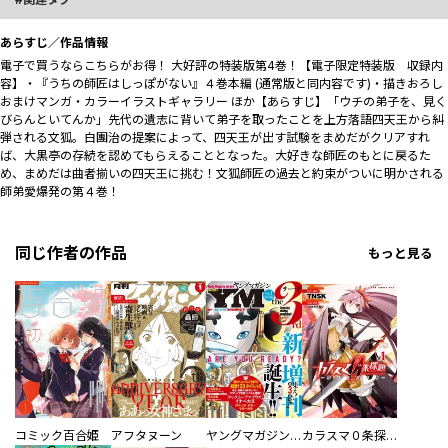
あらすじ／作品情報
電子で買うならこちらがお得！ 大好評の特装版第4巻！【電子限定特装版 収録内
容】・『うちの師匠はしっぽがない』４巻本編 (通常版と同内容です)・描きおろし
おまけマンガ・カラーイラストギャラリー ほか【あらすじ】「ウチの弟子を、見く
びらんといてんか」先代の遺志に背いて弟子を取ったことを上方落語四天王から糾
弾される文狐。白團治の提案によって、四天王が出す試験をまめだがクリアすれ
ば、大黒亭の存続を認めてもらえることとなった。大好きな師匠のもとに戻るた
め、まめだは曲者揃いの四天王に挑む――！文狐師匠の過去と約束がついに明かされる
師弟愛爆発の第４巻！
同じ作者の作品
もっと見る
コミック百合姫
アフタヌーン
ヤングマガジン サード
カラスマ０条探題 －魔法少女大戦－