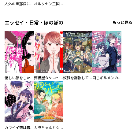
人外の旦那様に娶られ毎晩ナカまで愛される…。アンソロジー
オルクセン王国史
エッセイ・日常・ほのぼの
もっと見る
優しい顔をした親友は、夫と不倫して私の家に入り込んできた。
葬儀屋タケコ～あなたの最期、叶えます【電子単行本版】
奴隷を調教してハーレム作る
同じギルメンの声が好き
カワイイ恋は着飾らない
カラちゃんとシトーさんと、 【分冊版】