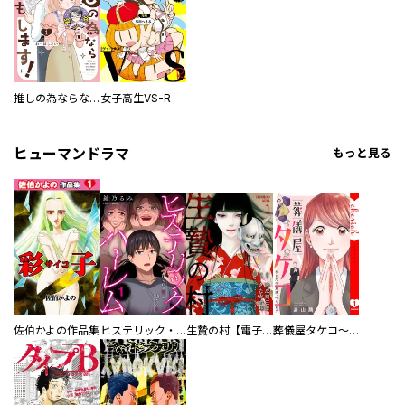
推しの為ならなんでもします！
女子高生VS-R
ヒューマンドラマ
もっと見る
佐伯かよの作品集
ヒステリック・ハーレム～搾られる男と堕ちる女～【電子単行本版】
生贄の村【電子単行本版】
葬儀屋タケコ～あなたの最期、叶えます【電子単行本版】