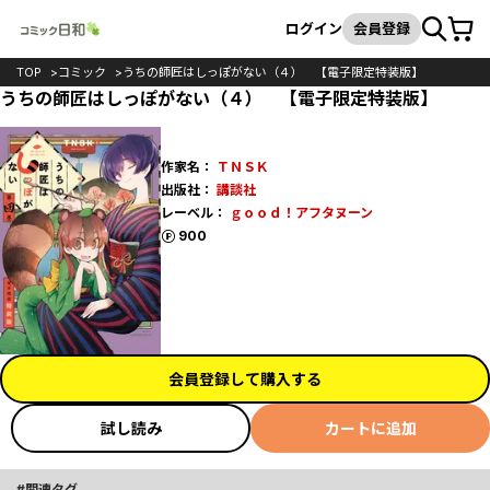
カート
検索
ログイン
会員登録
TOP
コミック
うちの師匠はしっぽがない（４） 【電子限定特装版】
うちの師匠はしっぽがない（４） 【電子限定特装版】
作家名：
ＴＮＳＫ
出版社：
講談社
レーベル：
ｇｏｏｄ！アフタヌーン
ポイント
900
会員登録して購入する
試し読み
カートに追加
関連タグ