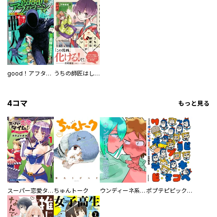
good！アフタヌーン
うちの師匠はしっぽがない
4コマ
もっと見る
スーパー恋愛タイム！～現場でドＳな彼女は自宅でデレる～
ちゅんトーク
ウンディーネ系彼氏
ポプテピピック SEASON EIGHT