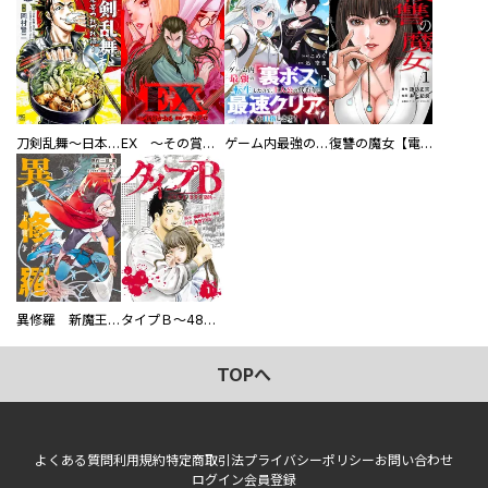
刀剣乱舞～日本号つれづれ酒～
EX ～その賞金稼ぎは、世界の出口を探す～【単行本版】
ゲーム内最強の『裏ボス』に転生したので、主人公の代わりに最速クリアを目指します！【電子単行本版】
復讐の魔女【電子単行本版】
異修羅 新魔王戦争
タイプＢ～48時間後、致死率100％～【単話】
TOPへ
よくある質問
利用規約
特定商取引法
プライバシーポリシー
お問い合わせ
ログイン
会員登録