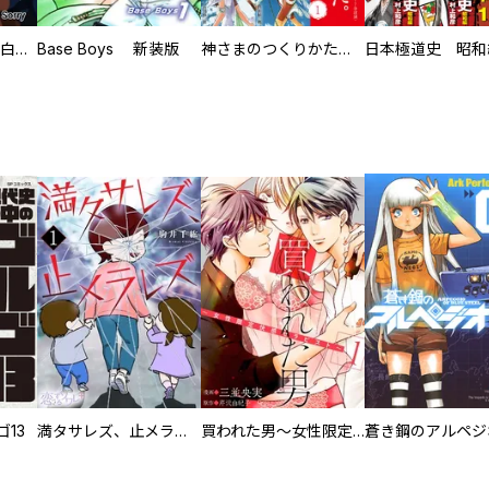
初めての発展場 【白抜き修正版】
Base Boys 新装版
神さまのつくりかた。スーパー大合本
13
満タサレズ、止メラレズ
買われた男～女性限定快感セラピスト～【描き下ろしおまけ付き特装版】
蒼き鋼のアルペジ