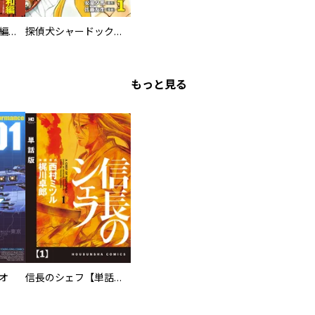
日本極道史 昭和編 スーパー大合本
探偵犬シャードック（新装版）
もっと見る
オ
信長のシェフ【単話版】