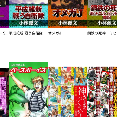
サムライソルジャー SAMURAI SOLDIER
平成維新 戦う自衛隊
オメガJ