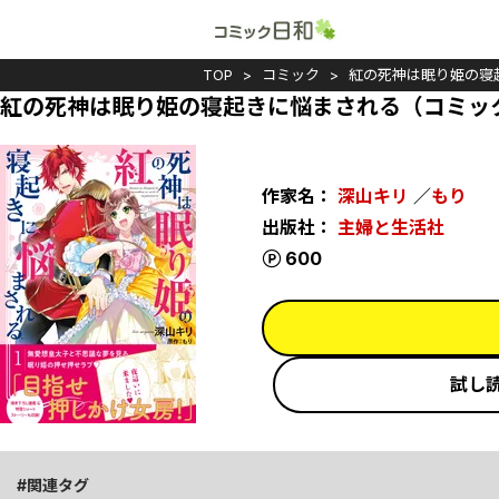
TOP
コミック
紅の死神は眠り姫の寝
紅の死神は眠り姫の寝起きに悩まされる（コミッ
作家名：
深山キリ
／
もり
出版社：
主婦と生活社
ポイント
600
試し
関連タグ