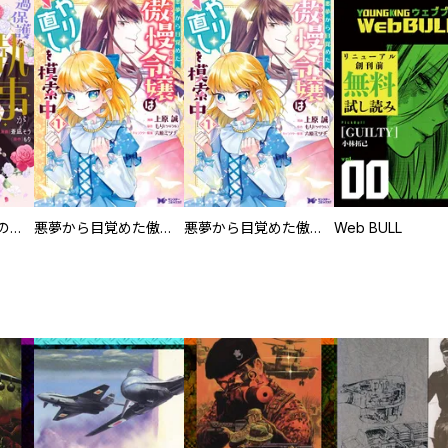
過保護な執事が私の婚活を邪魔してきます！
悪夢から目覚めた傲慢令嬢はやり直しを模索中（コミック）
悪夢から目覚めた傲慢令嬢はやり直しを模索中（コミック） 分冊版
Web BULL