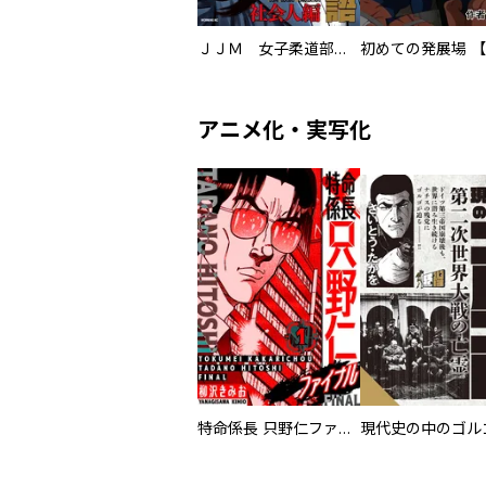
ＪＪＭ 女子柔道部物語 社会人編
アニメ化・実写化
特命係長 只野仁ファイナル 愛蔵版
現代史の中のゴルゴ