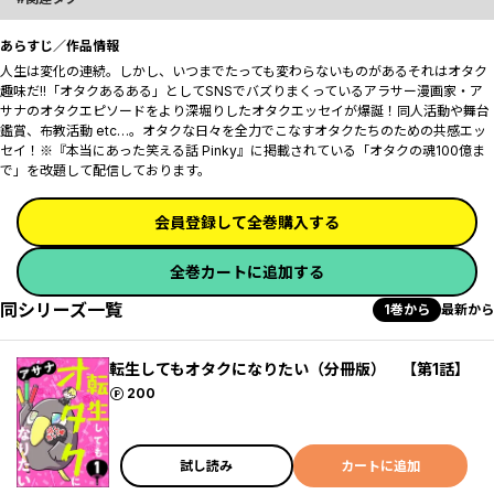
あらすじ／作品情報
人生は変化の連続。しかし、いつまでたっても変わらないものがある――それはオタク
趣味だ!!「オタクあるある」としてSNSでバズりまくっているアラサー漫画家・ア
サナのオタクエピソードをより深堀りしたオタクエッセイが爆誕！同人活動や舞台
鑑賞、布教活動 etc…。オタクな日々を全力でこなすオタクたちのための共感エッ
セイ！※『本当にあった笑える話 Pinky』に掲載されている「オタクの魂100億ま
で」を改題して配信しております。
会員登録して全巻購入する
全巻カートに追加する
同シリーズ一覧
1巻から
最新から
転生してもオタクになりたい（分冊版） 【第1話】
ポイント
200
試し読み
カートに追加