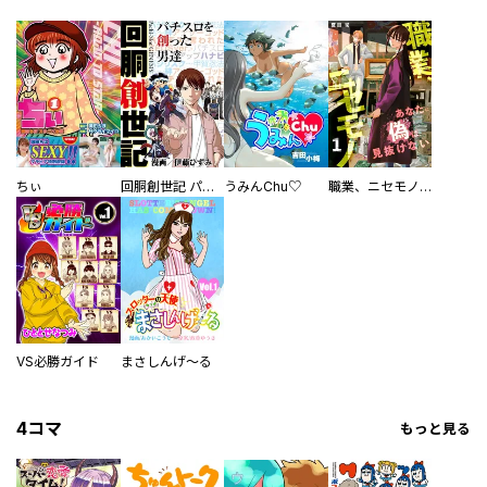
ちぃ
回胴創世記 パチスロを創った男達
うみんChu♡
職業、ニセモノ～あなたに偽は見抜けない【電子単行本版】
VS必勝ガイド
まさしんげ～る
4コマ
もっと見る