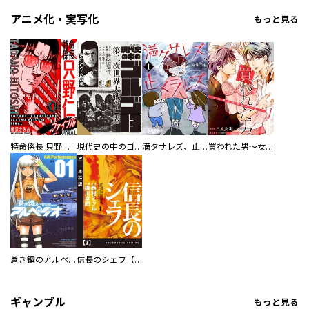
アニメ化・実写化
もっと見る
特命係長 只野仁ファイナル 愛蔵版
現代史の中のゴルゴ13
満タサレズ、止メラレズ
買われた男～女性限定快感セラピスト～【描き下ろしおまけ付き特装版】
蒼き鋼のアルペジオ
信長のシェフ【単話版】
ギャンブル
もっと見る