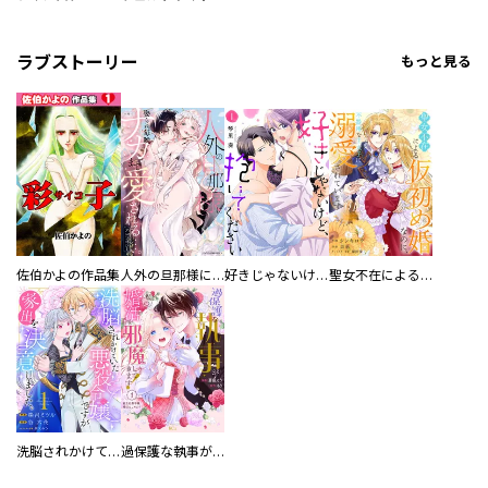
ラブストーリー
もっと見る
佐伯かよの作品集
人外の旦那様に娶られ毎晩ナカまで愛される…。アンソロジー
好きじゃないけど、抱いてください【電子単行本版／特典おまけ付き】
聖女不在による仮初め婚なのに、不器用な王太子に溺愛されています【電子単行本版／特典おまけ付き】
洗脳されかけていた悪役令嬢ですが家出を決意しました。【電子単行本版／特典おまけ付き】
過保護な執事が私の婚活を邪魔してきます！ 分冊版