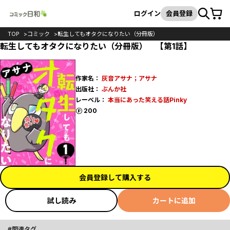
カート
検索
ログイン
会員登録
TOP
コミック
転生してもオタクになりたい（分冊版）
転生してもオタクになりたい（分冊版） 【第1話】
作家名：
灰音アサナ；アサナ
出版社：
ぶんか社
レーベル：
本当にあった笑える話Pinky
ポイント
200
会員登録して購入する
試し読み
カートに追加
関連タグ