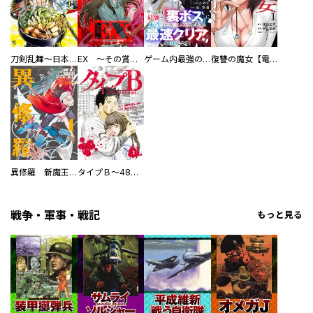
刀剣乱舞～日本号つれづれ酒～
EX ～その賞金稼ぎは、世界の出口を探す～【単行本版】
ゲーム内最強の『裏ボス』に転生したので、主人公の代わりに最速クリアを目指します！【電子単行本版】
復讐の魔女【電子単行本版】
異修羅 新魔王戦争
タイプＢ～48時間後、致死率100％～【単話】
戦争・軍事・戦記
もっと見る