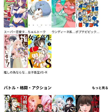
スーパー恋愛タイム！～現場でドＳな彼女は自宅でデレる～
ちゅんトーク
ウンディーネ系彼氏
ポプテピピック SEASON EIGHT
推しの為ならなんでもします！
女子高生VS-R
バトル・格闘・アクション
もっと見る