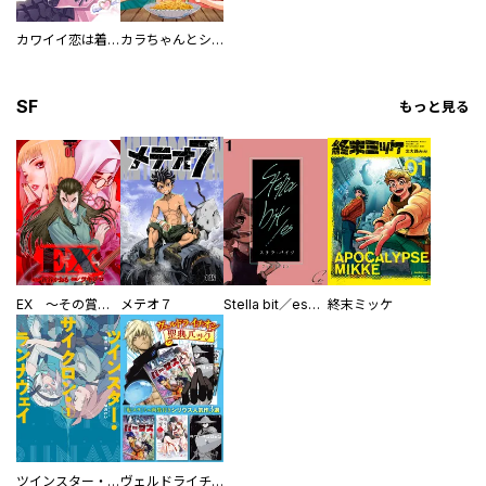
カワイイ恋は着飾らない
カラちゃんとシトーさんと、 【分冊版】
SF
もっと見る
EX ～その賞金稼ぎは、世界の出口を探す～【単行本版】
メテオ７
Stella bit／es【単話版】
終末ミッケ
ツインスター・サイクロン・ランナウェイ
ヴェルドライチオシ聖典パック 『転スラ』ミニ画集付き シリウス人気作３選