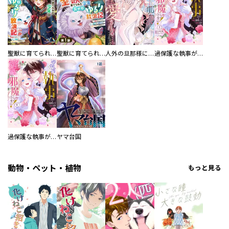
聖獣に育てられた少年の異世界ゆるり放浪記～神様からもらったチート魔法で、仲間たちとスローライフを満喫中～
聖獣に育てられた少年の異世界ゆるり放浪記～神様からもらったチート魔法で、仲間たちとスローライフを満喫中～【分冊版】
人外の旦那様に娶られ毎晩ナカまで愛される…。アンソロジー
過保護な執事が私の婚活を邪魔してきます！ 分冊版
過保護な執事が私の婚活を邪魔してきます！
ヤマ台国
動物・ペット・植物
もっと見る