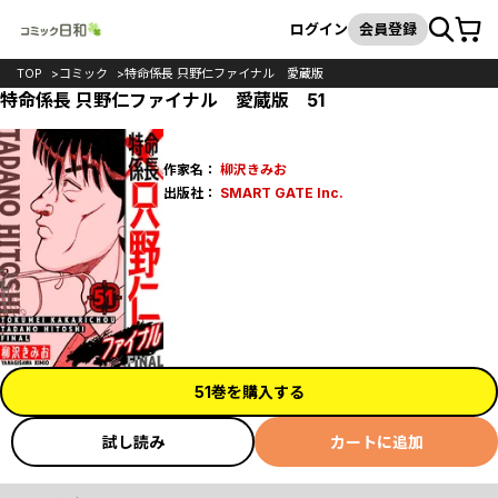
カート
検索
ログイン
会員登録
TOP
コミック
特命係長 只野仁ファイナル 愛蔵版
特命係長 只野仁ファイナル 愛蔵版 51
作家名：
柳沢きみお
出版社：
SMART GATE Inc.
51巻を購入する
試し読み
カートに追加