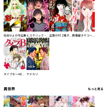
佐伯かよの作品集
ヒステリック・ハーレム～搾られる男と堕ちる女～【電子単行本版】
生贄の村【電子単行本版】
葬儀屋タケコ～あなたの最期、叶えます【電子単行本版】
タイプＢ～48時間後、致死率100％～【単話】
ヤドカリ
異世界
もっと見る