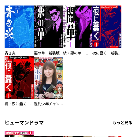
青き炎
悪の華 新装版
続・悪の華 闇華 新装版
夜に蠢く 新装版
続・夜に蠢く 新装版
週刊少年チャンピオン
ヒューマンドラマ
もっと見る