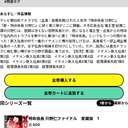
関連タグ
あらすじ／作品情報
テレビ朝日系でドラマ化（主演：高橋克典)された人気作『特命係長 只野仁』
『新・特命係長 只野仁』に続く第三弾がここに開幕。大手広告会社 電王堂 総務二
課の只野仁は、昼間は冴えない窓際係長だが、夜になると電王堂・会長からの特命
で社内外のトラブルを鮮やかに解決へと導く「特命係長」というもう一つの顔があ
った――！新入社員の中で一番のイケメンと噂の加茂しげるは、高身長で一部上場企業
社長の一人息子。女子社員の視線を釘付けにしていた。だが…加茂には違法ドラッ
グに絡む悪い噂があり只野が調査に乗り出す。【目次】第1話 イケメン新入社員1
第2話 イケメン新入社員2第3話 イケメン新入社員3第4話 イケメン新入社員4
第5話 イケメン新入社員5第6話 イケメン新入社員6第7話 経理課長失踪1第8
話 経理課長失踪2第9話 経理課長失踪3
全巻購入する
全巻カートに追加する
同シリーズ一覧
1巻から
最新から
特命係長 只野仁ファイナル 愛蔵版 1
ポイント
500