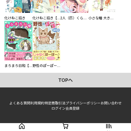
化けねこ招き
化けねこ招き【描きおろし付合冊版】
2人（匹）くらし。
小さな瞳 大きな鼓動
まろまろ日和【豪華版】
野性のぽーぽー【豪華版】
TOPへ
よくある質問
利用規約
特定商取引法
プライバシーポリシー
お問い合わせ
ログイン
会員登録