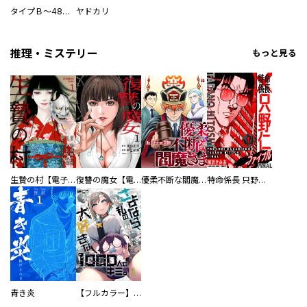
タイプＢ～48時間後、致死率100％～【単話】
ヤドカリ
推理・ミステリー
もっと見る
生贄の村【電子単行本版】
復讐の魔女【電子単行本版】
優柔不断な閻魔さま
特命係長 只野仁ファイナル 愛蔵版
青き炎
【フルカラー】さよなら、私の大好きな１０００人のキミ。