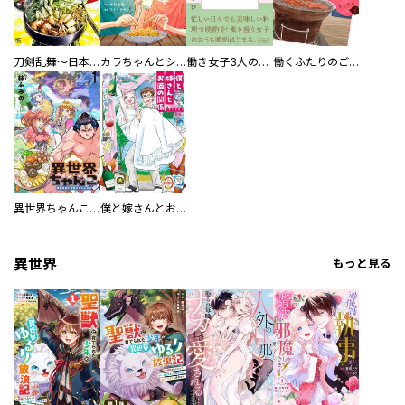
刀剣乱舞～日本号つれづれ酒～
カラちゃんとシトーさんと、 【分冊版】
働き女子3人のおうち晩酌
働くふたりのごほうび飯
異世界ちゃんこ～横綱目前に召喚されたんだが～ 【連載版】
僕と嫁さんとお酒の関係
異世界
もっと見る