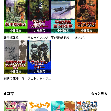
装甲擲弾兵
サムライソルジャー SAMURAI SOLDIER
平成維新 戦う自衛隊
オメガJ
鋼鉄の死神 ミヒャエル・ビットマン戦記
ヴェトナム・ウォー VIETNAM WAR
4コマ
もっと見る