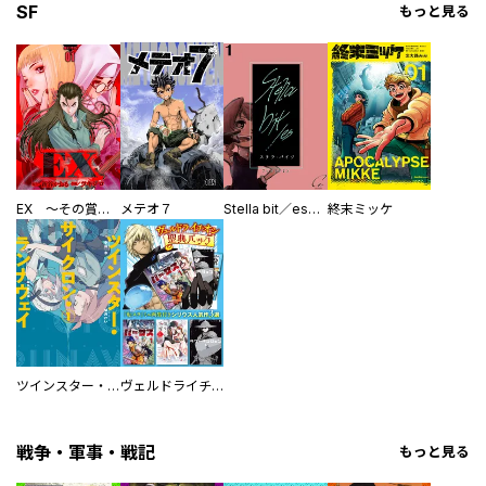
SF
もっと見る
EX ～その賞金稼ぎは、世界の出口を探す～【単行本版】
メテオ７
Stella bit／es【単話版】
終末ミッケ
ツインスター・サイクロン・ランナウェイ
ヴェルドライチオシ聖典パック 『転スラ』ミニ画集付き シリウス人気作３選
戦争・軍事・戦記
もっと見る