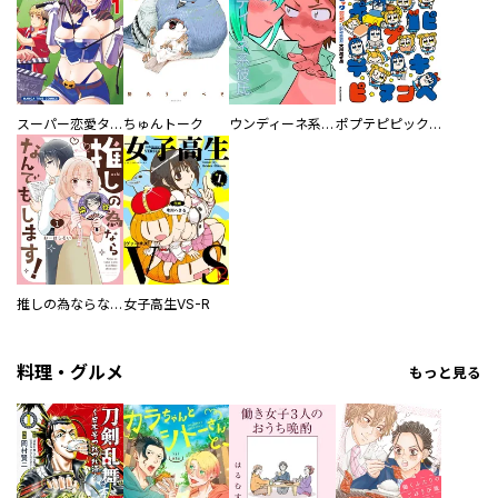
スーパー恋愛タイム！～現場でドＳな彼女は自宅でデレる～
ちゅんトーク
ウンディーネ系彼氏
ポプテピピック SEASON EIGHT
推しの為ならなんでもします！
女子高生VS-R
料理・グルメ
もっと見る