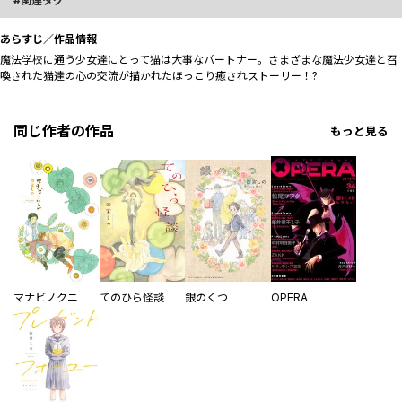
関連タグ
あらすじ／作品情報
魔法学校に通う少女達にとって猫は大事なパートナー。さまざまな魔法少女達と召
喚された猫達の心の交流が描かれたほっこり癒されストーリー！?
同じ作者の作品
もっと見る
マナビノクニ
てのひら怪談
銀のくつ
OPERA