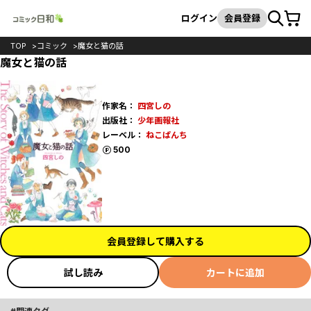
カート
検索
ログイン
会員登録
TOP
コミック
魔女と猫の話
魔女と猫の話
作家名：
四宮しの
出版社：
少年画報社
レーベル：
ねこぱんち
ポイント
500
会員登録して購入する
試し読み
カートに追加