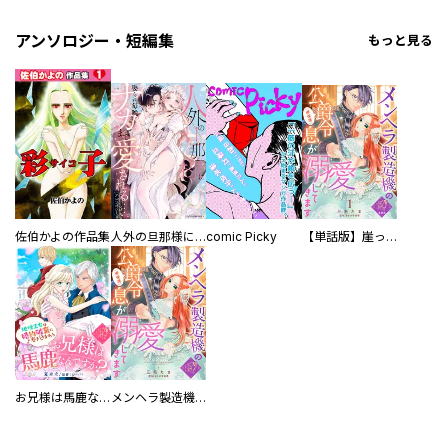
アンソロジー・短編集
もっと見る
佐伯かよの作品集
人外の旦那様に娶られ毎晩ナカまで愛される…。アンソロジー
comic Picky
【単話版】崖っぷち令嬢ですが、意地と策略で幸せになります！シリーズ
お兄様は馬鹿なんですか？～地味王女は婚約破棄に巻き込まれる～
メンヘラ製造機の公爵令息（過保護）が溺愛してきます