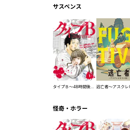
サスペンス
タイプＢ～48時間後、致死率100％～【単話】
怪奇・ホラー