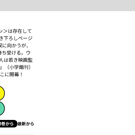
ン＞は存在して
き下ろしページ
収に向かうが、
待ち受ける。ウ
人は若き映画監
官』（小学館刊）
こに開幕！
1巻から
最新から