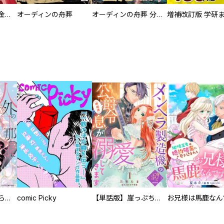
大正夜伽浪漫 －金曜日の花嫁—
オーディンの舟葬
オーディンの舟葬 分冊版
人外の旦那様に娶られ毎晩ナカまで愛される…。アンソロジー
comic Picky
【単話版】崖っぷち令嬢ですが、意地と策略で幸せになります！シリーズ