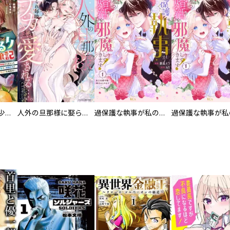
聖獣に育てられた少年の異世界ゆるり放浪記～神様からもらったチート魔法で、仲間たちとスローライフを満喫中～【分冊版】
人外の旦那様に娶られ毎晩ナカまで愛される…。アンソロジー
過保護な執事が私の婚活を邪魔してきます！ 分冊版