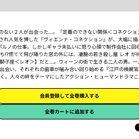
ずのない２人が出会った…。「定義のできない関係＜コネクショ
され人気を博した『ヴィエンナ・コネクション』が、大幅に描
級ポルノの仕事。しかしギャラ未払いに怒り心頭で制作会社に回
!?慌てて飛び降りた窓の外には、凄腕の若き殺し屋 レオ が
獅子座＜レオ＞】だと…。ウィーンの街で生きる二人の男。一
出会い、それぞれの歯車が噛み合い回り始める――『江戸の検屍
く。人々の絆をテーマにしたアクション・ヒューマンドラマこ
会員登録して全巻購入する
全巻カートに追加する