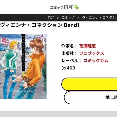
TOP
コミック
ヴィエンナ・コネクシ
ヴィエンナ・コネクション Band1
作家名：
高瀬理恵
出版社：
ワニブックス
レーベル：
コミックガム
ポイント
400
試し