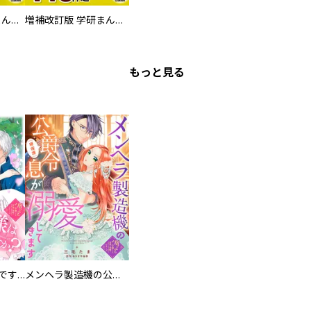
増補改訂版 学研まんが NEW世界の歴史 別巻 人物学習事典
増補改訂版 学研まんが NEW世界の歴史 別巻 世界遺産学習事典
もっと見る
お兄様は馬鹿なんですか？～地味王女は婚約破棄に巻き込まれる～
メンヘラ製造機の公爵令息（過保護）が溺愛してきます