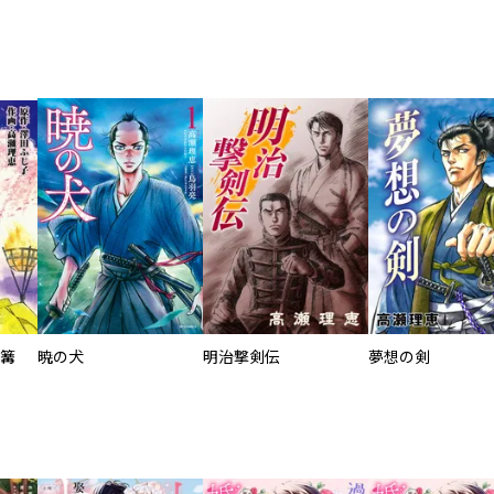
花篝
暁の犬
明治撃剣伝
夢想の剣